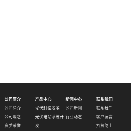
公司简介
产品中心
新闻中心
联系我们
公司简介
光伏封装胶膜
公司新闻
联系我们
公司理念
光伏电站系统开
行业动态
客户留言
资质荣誉
发
招贤纳士